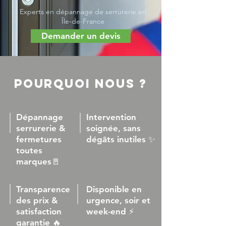
Experts en dépannage de serrurerie en
Île-de-France
Demander un devis
Pourquoi nous ?
Dépannage
Intervention
serrurerie &
soignée, sans
fermetures
dégâts inutiles ✨
toutes
marques🚪
Transparence
Disponible en
des prix &
urgence, soir et
satisfaction
week-end ⚡
garantie 🔥