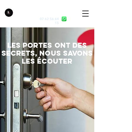
serrurier maisons alfort
07 62 56 64
15
Les portes ont des
secrets, Nous savons
les écouter